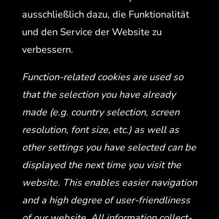
auss­chließlich dazu, die Funk­tion­al­ität
und den Ser­vice der Web­site zu
verbessern.
Func­tion-relat­ed cook­ies are used so
that the selec­tion you have already
made (e.g. coun­try selec­tion, screen
res­o­lu­tion, font size, etc.) as well as
oth­er set­tings you have select­ed can be
dis­played the next time you vis­it the
web­site. This enables eas­i­er nav­i­ga­tion
and a high degree of user-friend­li­ness
of our web­site. All infor­ma­tion col­lect­