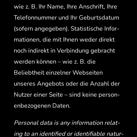
wie z. B. Ihr Name, Ihre Anschrift, Ihre
Tele­fon­num­mer und Ihr Geburts­da­tum
(sofern angegeben). Sta­tis­tis­che Infor­
ma­tio­nen, die mit Ihnen wed­er direkt
noch indi­rekt in Verbindung gebracht
wer­den kön­nen – wie z. B. die
Beliebtheit einzel­ner Web­seit­en
unseres Ange­bots oder die Anzahl der
Nutzer ein­er Seite – sind keine per­so­n­
en­be­zo­ge­nen Daten.
Per­son­al data is any infor­ma­tion relat­
ing to an iden­ti­fied or iden­ti­fi­able nat­ur­