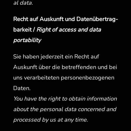
al data.
Recht auf Auskun­ft und Datenüber­trag­
barkeit /
Right of access and data
portability
Sie haben jed­erzeit ein Recht auf
Auskun­ft über die betr­e­f­fend­en und bei
uns ver­ar­beit­eten per­so­n­en­be­zo­ge­nen
Dat­en.
You have the right to obtain infor­ma­tion
about the per­son­al data con­cerned and
processed by us at any time.