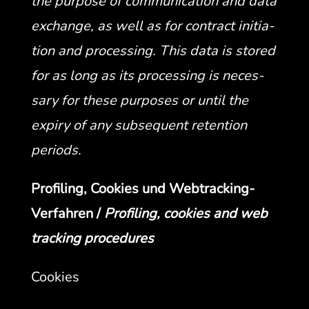
the pur­pose of com­mu­ni­ca­tion and data
exchange, as well as for con­tract ini­ti­a­
tion and pro­cess­ing. This data is stored
for as long as its pro­cess­ing is nec­es­
sary for these pur­pos­es or until the
expiry of any sub­se­quent reten­tion
periods.
Pro­fil­ing, Cook­ies und Web­track­ing-
Ver­fahren /
Pro­fil­ing, cook­ies and web
track­ing procedures
Cook­ies