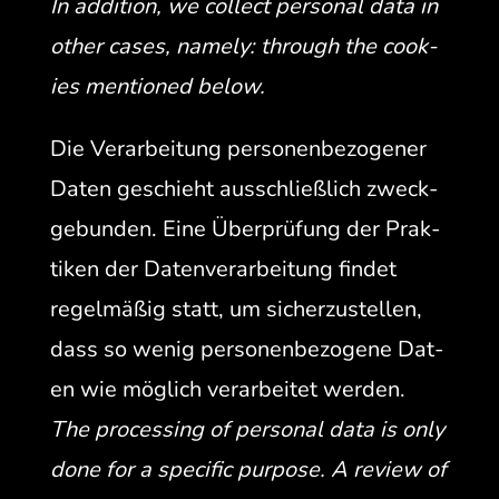
In addi­tion, we col­lect per­son­al data in
oth­er cas­es, name­ly: through the cook­
ies men­tioned below.
Die Ver­ar­beitung per­so­n­en­be­zo­gen­er
Dat­en geschieht auss­chließlich zweck­
ge­bun­den. Eine Über­prü­fung der Prak­
tiken der Daten­ver­ar­beitung find­et
regelmäßig statt, um sicherzustellen,
dass so wenig per­so­n­en­be­zo­gene Dat­
en wie möglich ver­ar­beit­et wer­den.
The pro­cess­ing of per­son­al data is only
done for a spe­cif­ic pur­pose. A review of