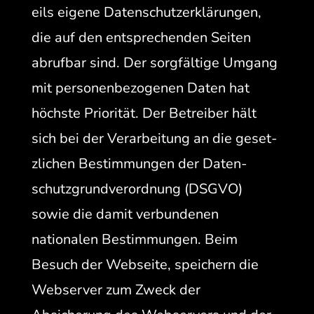
eils eigene Daten­schutzerk­lärun­gen,
die auf den entsprechen­den Seit­en
abruf­bar sind. Der sorgfältige Umgang
mit per­so­n­en­be­zo­ge­nen Dat­en hat
höch­ste Pri­or­ität. Der Betreiber hält
sich bei der Ver­ar­beitung an die geset­
zlichen Bes­tim­mungen der Daten­
schutz­grund­verord­nung (DSGVO)
sowie die damit ver­bun­de­nen
nationalen Bes­tim­mungen. Beim
Besuch der Web­seite, spe­ich­ern die
Web­serv­er zum Zweck der