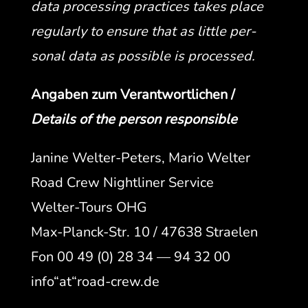
data pro­cess­ing prac­tices takes place
reg­u­lar­ly to ensure that as lit­tle per­
son­al data as pos­si­ble is processed.
Angaben zum Ver­ant­wortlichen /
Details of the per­son responsible
Janine Wel­ter-Peters, Mario Wel­ter
Road Crew Night­lin­er Ser­vice
Wel­ter-Tours OHG
Max-Planck-Str. 10 / 47638 Strae­len
Fon 00 49 (0) 28 34 — 94 32 00
info“at“road-crew.de