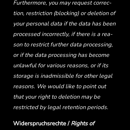
Fur­ther­more, you may request cor­rec­
tion, restric­tion (block­ing) or dele­tion of
your per­son­al data if the data has been
processed incor­rect­ly, if there is a rea­
son to restrict fur­ther data pro­cess­ing,
or if the data pro­cess­ing has become
unlaw­ful for var­i­ous rea­sons, or if its
stor­age is inad­mis­si­ble for oth­er legal
rea­sons. We would like to point out
that your right to dele­tion may be
restrict­ed by legal reten­tion periods.
Wider­spruch­srechte /
Rights of