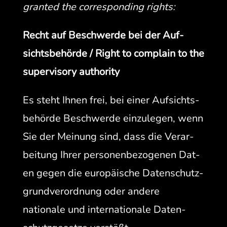
grant­ed the cor­re­spond­ing rights:
Recht auf Beschw­erde bei der Auf­
sichts­be­hörde / Right to com­plain to the
super­vi­so­ry authority
Es ste­ht Ihnen frei, bei ein­er Auf­sichts­
be­hörde Beschw­erde einzule­gen, wenn
Sie der Mei­n­ung sind, dass die Ver­ar­
beitung Ihrer per­so­n­en­be­zo­ge­nen Dat­
en gegen die europäis­che Daten­schutz­
grund­verord­nung oder andere
nationale und inter­na­tionale Daten­