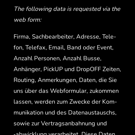
The fol­low­ing data is request­ed via the
web form:
Fir­ma, Sach­bear­beit­er, Adresse, Tele­
fon, Tele­fax, Email, Band oder Event,
Anzahl Per­so­n­en, Anzahl Busse,
Anhänger, Pick­UP und DropOFF Zeit­en,
Rout­ing, Anmerkun­gen, Dat­en, die Sie
uns über das Web­for­mu­lar, zukom­men
lassen, wer­den zum Zwecke der Kom­
mu­nika­tion und des Date­naus­tauschs,
sowie zur Ver­tragsan­bah­nung und
‑abwick­lung ver­ar­beit­et. Diese Dat­en