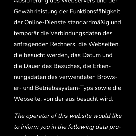
Absicherung des Web­servers und der
Gewährleis­tung der Funk­tions­fähigkeit
der Online-Dien­ste stan­dard­mäßig und
tem­porär die Verbindungs­dat­en des
anfra­gen­den Rech­n­ers, die Web­seit­en,
die besucht wer­den, das Datum und
die Dauer des Besuch­es, die Erken­
nungs­dat­en des ver­wen­de­ten Brows­
er- und Betrieb­ssys­tem-Typs sowie die
Web­seite, von der aus besucht wird.
The oper­a­tor of this web­site would like
to inform you in the fol­low­ing data pro­