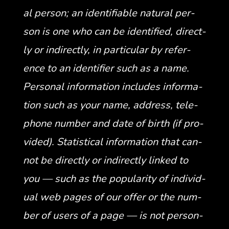
al per­son; an iden­ti­fi­able nat­ur­al per­
son is one who can be iden­ti­fied, direct­
ly or indi­rect­ly, in par­tic­u­lar by ref­er­
ence to an iden­ti­fi­er such as a name.
Per­son­al infor­ma­tion includes infor­ma­
tion such as your name, address, tele­
phone num­ber and date of birth (if pro­
vid­ed). Sta­tis­ti­cal infor­ma­tion that can­
not be direct­ly or indi­rect­ly linked to
you — such as the pop­u­lar­i­ty of indi­vid­
ual web pages of our offer or the num­
ber of users of a page — is not per­son­