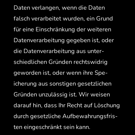
Dat­en ver­lan­gen, wenn die Dat­en
falsch ver­ar­beit­et wur­den, ein Grund
für eine Ein­schränkung der weit­eren
Daten­ver­ar­beitung gegeben ist, oder
die Daten­ver­ar­beitung aus unter­
schiedlichen Grün­den rechtswidrig
gewor­den ist, oder wenn ihre Spe­
icherung aus son­sti­gen geset­zlichen
Grün­den unzuläs­sig ist. Wir weisen
darauf hin, dass Ihr Recht auf Löschung
durch geset­zliche Auf­be­wahrungs­fris­
ten eingeschränkt sein kann.