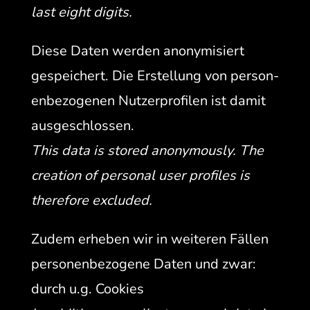
last eight digits.
Diese Dat­en wer­den anonymisiert
gespe­ichert. Die Erstel­lung von per­so­n­
en­be­zo­ge­nen Nutzer­pro­filen ist damit
aus­geschlossen.
This data is stored anony­mous­ly. The
cre­ation of per­son­al user pro­files is
there­fore excluded.
Zudem erheben wir in weit­eren Fällen
per­so­n­en­be­zo­gene Dat­en und zwar:
durch u.g. Cook­ies