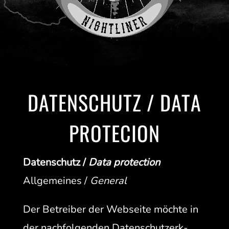
DATENSCHUTZ / DATA
PROTECION
Daten­schutz /
Data pro­tec­tion
All­ge­meines /
Gen­er­al
Der Betreiber der Web­seite möchte in
der nach­fol­gen­den Daten­schutzerk­