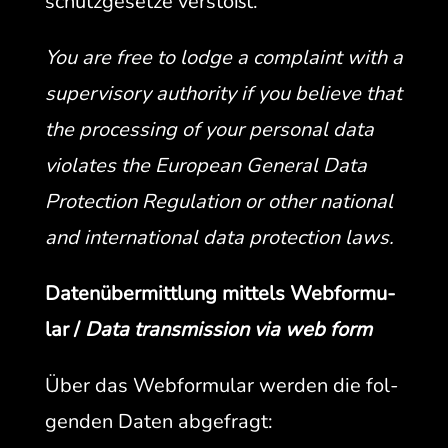
schutzge­set­ze verstößt.
You are free to lodge a com­plaint with a
super­vi­so­ry author­i­ty if you believe that
the pro­cess­ing of your per­son­al data
vio­lates the Euro­pean Gen­er­al Data
Pro­tec­tion Reg­u­la­tion or oth­er nation­al
and inter­na­tion­al data pro­tec­tion laws.
Datenüber­mit­tlung mit­tels Web­for­mu­
lar /
Data trans­mis­sion via web form
Über das Web­for­mu­lar wer­den die fol­
gen­den Dat­en abgefragt: