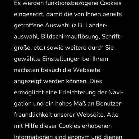
Es wer­den funk­tions­be­zo­gene Cook­ies
einge­set­zt, damit die von Ihnen bere­its
getrof­fene Auswahl (z.B. Län­der­
auswahl, Bild­schir­mau­flö­sung, Schrift­
größe, etc.) sowie weit­ere durch Sie
gewählte Ein­stel­lun­gen bei Ihrem
näch­sten Besuch die Web­seite
angezeigt wer­den kön­nen. Dies
ermöglicht eine Erle­ichterung der Nav­i­
ga­tion und ein hohes Maß an Benutzer­
fre­undlichkeit unser­er Web­seite. Alle
mit Hil­fe dieser Cook­ies erhobe­nen
Infor­ma­tio­nen sind anonym und dienen