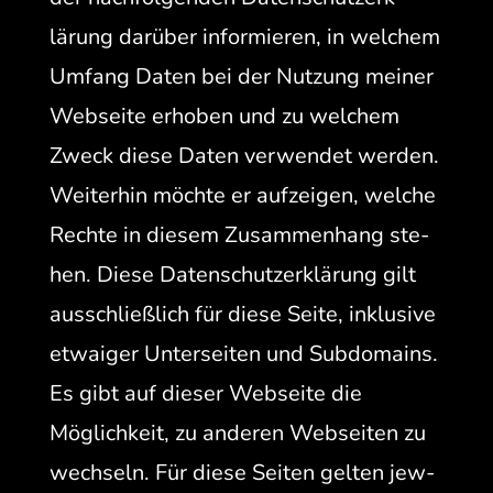
lärung darüber informieren, in welchem
Umfang Dat­en bei der Nutzung mein­er
Web­seite erhoben und zu welchem
Zweck diese Dat­en ver­wen­det wer­den.
Weit­er­hin möchte er aufzeigen, welche
Rechte in diesem Zusam­men­hang ste­
hen. Diese Daten­schutzerk­lärung gilt
auss­chließlich für diese Seite, inklu­sive
etwaiger Unter­seit­en und Sub­do­mains.
Es gibt auf dieser Web­seite die
Möglichkeit, zu anderen Web­seit­en zu
wech­seln. Für diese Seit­en gel­ten jew­