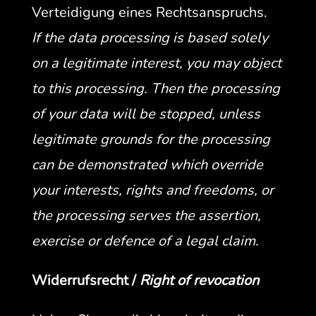
Vertei­di­gung eines Recht­sanspruchs.
If the data pro­cess­ing is based sole­ly
on a legit­i­mate inter­est, you may object
to this pro­cess­ing. Then the pro­cess­ing
of your data will be stopped, unless
legit­i­mate grounds for the pro­cess­ing
can be demon­strat­ed which over­ride
your inter­ests, rights and free­doms, or
the pro­cess­ing serves the asser­tion,
exer­cise or defence of a legal claim.
Wider­ruf­s­recht /
Right of revocation