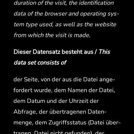
dura­tion of the vis­it, the iden­ti­fi­ca­tion
data of the brows­er and oper­at­ing sys­
tem type used, as well as the web­site
from which the vis­it is made.
Dieser Daten­satz beste­ht aus /
This
data set con­sists of
der Seite, von der aus die Datei ange­
fordert wurde, dem Namen der Datei,
dem Datum und der Uhrzeit der
Abfrage, der über­tra­ge­nen Daten­
menge, dem Zugriff­ssta­tus (Datei über­
tra­gen, Datei nicht gefun­den), der