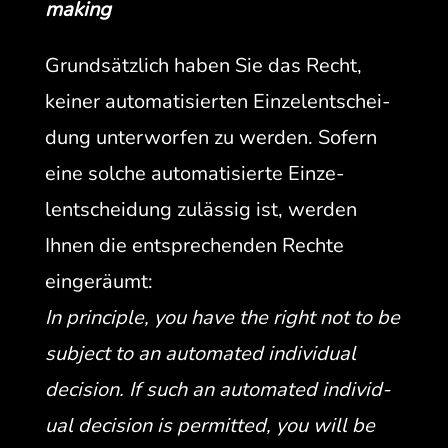
making
Grund­sät­zlich haben Sie das Recht,
kein­er automa­tisierten Einze­lentschei­
dung unter­wor­fen zu wer­den. Sofern
eine solche automa­tisierte Einze­
lentschei­dung zuläs­sig ist, wer­den
Ihnen die entsprechen­den Rechte
eingeräumt:
In prin­ci­ple, you have the right not to be
sub­ject to an auto­mat­ed indi­vid­ual
deci­sion. If such an auto­mat­ed indi­vid­
ual deci­sion is per­mit­ted, you will be