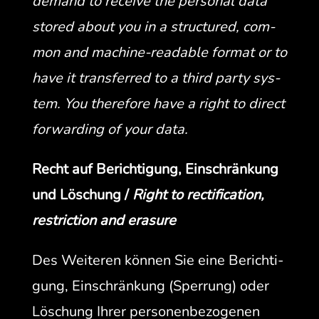
demand to receive the per­son­al data
stored about you in a struc­tured, com­
mon and machine-read­able for­mat or to
have it trans­ferred to a third par­ty sys­
tem. You there­fore have a right to direct
for­ward­ing of your data.
Recht auf Berich­ti­gung, Ein­schränkung
und Löschung /
Right to rec­ti­fi­ca­tion,
restric­tion and erasure
Des Weit­eren kön­nen Sie eine Berich­ti­
gung, Ein­schränkung (Sper­rung) oder
Löschung Ihrer per­so­n­en­be­zo­ge­nen