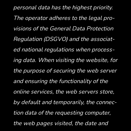
per­son­al data has the high­est pri­or­i­ty.
The oper­a­tor adheres to the legal pro­
vi­sions of the Gen­er­al Data Pro­tec­tion
Reg­u­la­tion (DSGVO) and the asso­ci­at­
ed nation­al reg­u­la­tions when pro­cess­
ing data. When vis­it­ing the web­site, for
the pur­pose of secur­ing the web serv­er
and ensur­ing the func­tion­al­i­ty of the
online ser­vices, the web servers store,
by default and tem­porar­i­ly, the con­nec­
tion data of the request­ing com­put­er,
the web pages vis­it­ed, the date and