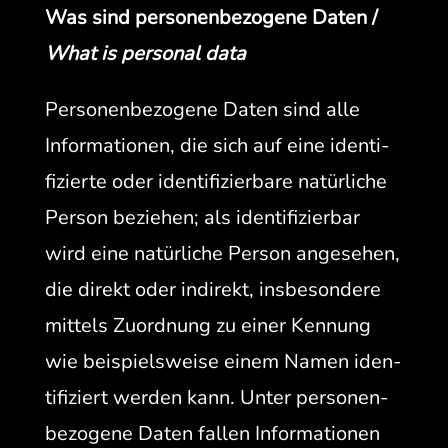
Was sind per­so­n­en­be­zo­gene Dat­en /
What is per­son­al data
Per­so­n­en­be­zo­gene Dat­en sind alle
Infor­ma­tio­nen, die sich auf eine iden­ti­
fizierte oder iden­ti­fizier­bare natür­liche
Per­son beziehen; als iden­ti­fizier­bar
wird eine natür­liche Per­son ange­se­hen,
die direkt oder indi­rekt, ins­beson­dere
mit­tels Zuord­nung zu ein­er Ken­nung
wie beispiel­sweise einem Namen iden­
ti­fiziert wer­den kann. Unter per­so­n­en­
be­zo­gene Dat­en fall­en Infor­ma­tio­nen