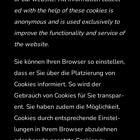
ed with the help of these cook­ies is
anony­mous and is used exclu­sive­ly to
improve the func­tion­al­i­ty and ser­vice of
the website.
Sie kön­nen Ihren Brows­er so ein­stellen,
dass er Sie über die Platzierung von
Cook­ies informiert. So wird der
Gebrauch von Cook­ies für Sie trans­par­
ent. Sie haben zudem die Möglichkeit,
Cook­ies durch entsprechende Ein­stel­
lun­gen in Ihrem Brows­er abzulehnen