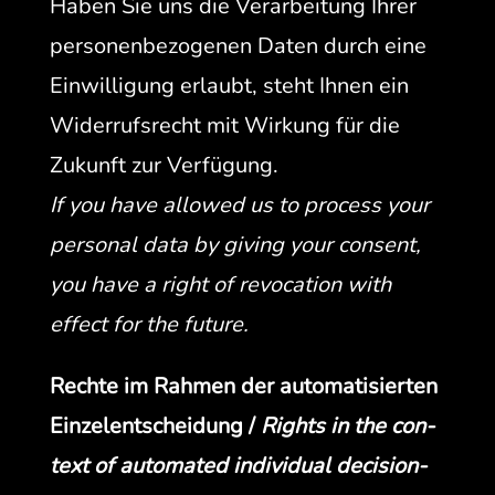
Haben Sie uns die Ver­ar­beitung Ihrer
per­so­n­en­be­zo­ge­nen Dat­en durch eine
Ein­willi­gung erlaubt, ste­ht Ihnen ein
Wider­ruf­s­recht mit Wirkung für die
Zukun­ft zur Ver­fü­gung.
If you have allowed us to process your
per­son­al data by giv­ing your con­sent,
you have a right of revo­ca­tion with
effect for the future.
Rechte im Rah­men der automa­tisierten
Einze­lentschei­dung /
Rights in the con­
text of auto­mat­ed indi­vid­ual decision-