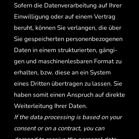
Sofern die Daten­ver­ar­beitung auf Ihrer
Ein­willi­gung oder auf einem Ver­trag
beruht, kön­nen Sie ver­lan­gen, die über
Sie gespe­icherten per­so­n­en­be­zo­ge­nen
Dat­en in einem struk­turi­erten, gängi­
gen und maschi­nen­les­baren For­mat zu
erhal­ten, bzw. diese an ein Sys­tem
eines Drit­ten über­tra­gen zu lassen. Sie
haben somit einen Anspruch auf direk­te
Weit­er­leitung Ihrer Dat­en.
If the data pro­cess­ing is based on your
con­sent or on a con­tract, you can