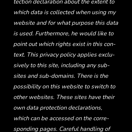
tec­tion dec­la­ra­tion about the extent to
which data is col­lect­ed when using my
web­site and for what pur­pose this data
is used. Fur­ther­more, he would like to
point out which rights exist in this con­
text. This pri­va­cy pol­i­cy applies exclu­
sive­ly to this site, includ­ing any sub-
sites and sub-domains. There is the
pos­si­bil­i­ty on this web­site to switch to
oth­er web­sites. These sites have their
own data pro­tec­tion dec­la­ra­tions,
which can be accessed on the cor­re­
spond­ing pages. Care­ful han­dling of