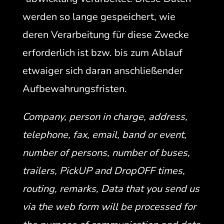
wer­den so lange gespe­ichert, wie
deren Ver­ar­beitung für diese Zwecke
erforder­lich ist bzw. bis zum Ablauf
etwaiger sich daran anschließen­der
Aufbewahrungsfristen.
Com­pa­ny, per­son in charge, address,
tele­phone, fax, email, band or event,
num­ber of per­sons, num­ber of bus­es,
trail­ers, Pick­UP and DropOFF times,
rout­ing, remarks, Data that you send us
via the web form will be processed for